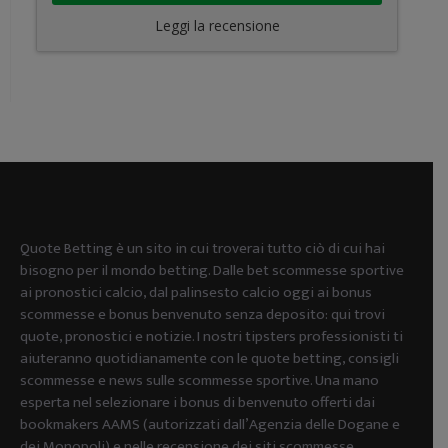
Leggi la recensione
Quote Betting è un sito in cui troverai tutto ciò di cui hai
bisogno per il mondo betting. Dalle bet scommesse sportive
ai pronostici calcio, dal palinsesto calcio oggi ai bonus
scommesse e bonus benvenuto senza deposito: qui trovi
quote, pronostici e notizie. I nostri tipsters professionisti ti
aiuteranno quotidianamente con le quote betting, consigli
scommesse e news sulle scommesse sportive. Una mano
esperta nel selezionare i bonus di benvenuto offerti dai
bookmakers AAMS (autorizzati dall’Agenzia delle Dogane e
dei Monopoli) e nelle recensione dei siti scommesse.