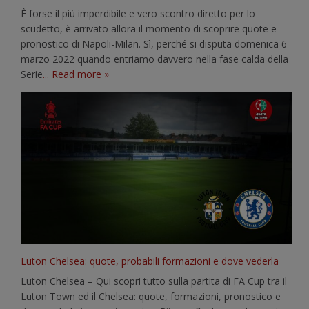
È forse il più imperdibile e vero scontro diretto per lo
scudetto, è arrivato allora il momento di scoprire quote e
pronostico di Napoli-Milan. Sì, perché si disputa domenica 6
marzo 2022 quando entriamo davvero nella fase calda della
Serie
... Read more »
Luton Chelsea: quote, probabili formazioni e dove vederla
Luton Chelsea – Qui scopri tutto sulla partita di FA Cup tra il
Luton Town ed il Chelsea: quote, formazioni, pronostico e