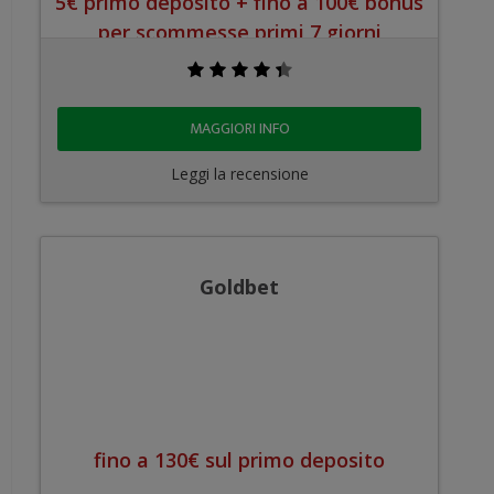
5€ primo deposito + fino a 100€ bonus
per scommesse primi 7 giorni
MAGGIORI INFO
Leggi la recensione
Goldbet
fino a 130€ sul primo deposito