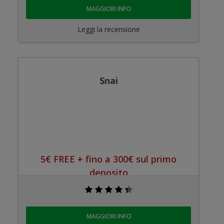
MAGGIORI INFO
Leggi la recensione
Snai
5€ FREE + fino a 300€ sul primo
deposito
MAGGIORI INFO