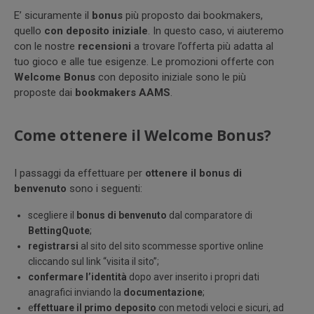
E’ sicuramente il
bonus
più proposto dai bookmakers,
quello
con
deposito iniziale
. In questo caso, vi aiuteremo
con le nostre
recensioni
a trovare l’offerta più adatta al
tuo gioco e alle tue esigenze. Le promozioni offerte con
Welcome
Bonus
con deposito iniziale sono le più
proposte dai
bookmakers AAMS
.
Come ottenere il Welcome Bonus?
I passaggi da effettuare per
ottenere il bonus di
benvenuto
sono i seguenti:
scegliere il
bonus di benvenuto
dal comparatore di
BettingQuote
;
registrarsi
al sito del sito scommesse sportive online
cliccando sul link “visita il sito”;
confermare l’identità
dopo aver inserito i propri dati
anagrafici inviando la
documentazione
;
e
ffettuare il primo deposito
con metodi veloci e sicuri, ad