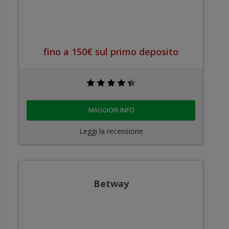
fino a 150€ sul primo deposito
MAGGIORI INFO
Leggi la recensione
Betway