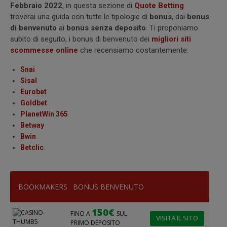
Febbraio 2022
, in questa sezione di
Quote
Betting
troverai una guida con tutte le tipologie di
bonus
, dai
bonus
di benvenuto
ai
bonus senza deposito
. Ti proponiamo
subito di seguito, i bonus di benvenuto dei
migliori siti
scommesse online
che recensiamo costantemente:
Snai
Sisal
Eurobet
Goldbet
PlanetWin 365
Betway
Bwin
Betclic
.
BOOKMAKERS
BONUS BENVENUTO
150€
FINO A
SUL
VISITA IL SITO
PRIMO DEPOSITO