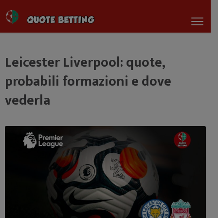
Leicester Liverpool: quote,
probabili formazioni e dove
vederla