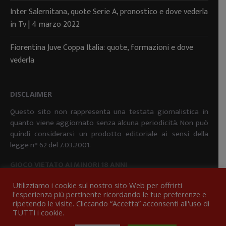
Inter Salernitana, quote Serie A, pronostico e dove vederla
in Tv | 4 marzo 2022
Fiorentina Juve Coppa Italia: quote, formazioni e dove
vederla
DISCLAIMER
Questo sito non rappresenta una testata giornalistica in
quanto viene aggiornato senza alcuna periodicità. Non può
quindi considerarsi un prodotto editoriale ai sensi della
legge n° 62 del 7.03.2001.
GIOCO VIETATO AI MINORI 18 ANNI
Puoi giocare solo se maggiorenne. Il gioco può causare
Utilizziamo i cookie sul nostro sito Web per offrirti
dipendenza patologica Bookmakers Italiani AAMS.
l'esperienza più pertinente ricordando le tue preferenze e
ripetendo le visite. Cliccando “Accetta” acconsenti all'uso di
TUTTI i cookie.