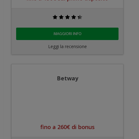
MAGGIORI INFO
Leggi la recensione
Betway
fino a 260€ di bonus