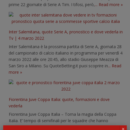
prime 22 giornate di Serie A Tim. I tifosi, però,
... Read more »
Inter Salernitana, quote Serie A, pronostico e dove vederla in
Tv | 4 marzo 2022
Inter Salernitana è la prossima partita di Serie A, giornata 28
del campionato di calcio italiano in programma per venerdì 4
marzo 2022 alle ore 20:45, allo stadio Giuseppe Meazza di
San Siro a Milano. Su QuoteBetting.it puoi scoprire in
... Read
more »
Fiorentina Juve Coppa Italia: quote, formazioni e dove
vederla
Fiorentina Juve Coppa Italia – Torna la magia della Coppa
Italia. E’ tempo di semifinali per le squadre che hanno
superato il turno precedente svoltosi a metà febbraio. In
×