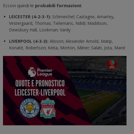
Eccovi quindi le
probabili formazioni
:
LEICESTER (4-2-3-1):
Schmeichel; Castagne, Amartey,
Vestergaard, Thomas; Tielemans, Ndidi; Maddison,
Dewsbury Hall, Lookman; Vardy
LIVERPOOL (4-3-3):
Alisson; Alexander Arnold, Matip,
Konaté, Robertson; Keita, Morton, Milner; Salah, Jota, Mané