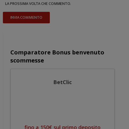
LA PROSSIMA VOLTA CHE COMMENTO.
Comparatore Bonus benvenuto
scommesse
BetClic
fino a 150€ sul primo deposito