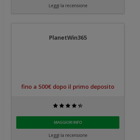
Leggi la recensione
PlanetWin365
fino a 500€ dopo il primo deposito
MAGGIORI INFO
Leggi la recensione