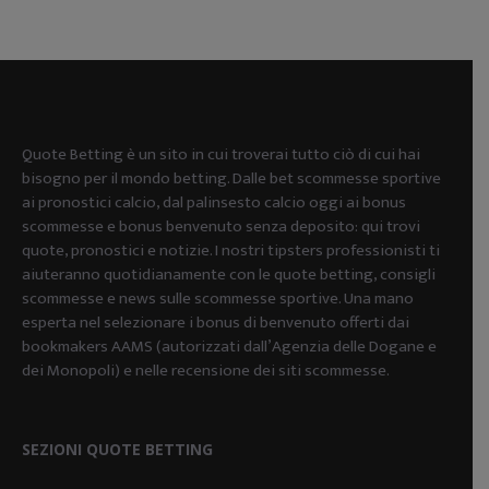
Quote Betting è un sito in cui troverai tutto ciò di cui hai
bisogno per il mondo betting. Dalle bet scommesse sportive
ai pronostici calcio, dal palinsesto calcio oggi ai bonus
scommesse e bonus benvenuto senza deposito: qui trovi
quote, pronostici e notizie. I nostri tipsters professionisti ti
aiuteranno quotidianamente con le quote betting, consigli
scommesse e news sulle scommesse sportive. Una mano
esperta nel selezionare i bonus di benvenuto offerti dai
bookmakers AAMS (autorizzati dall’Agenzia delle Dogane e
dei Monopoli) e nelle recensione dei siti scommesse.
SEZIONI QUOTE BETTING