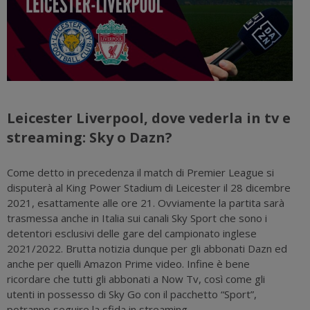
Leicester Liverpool, dove vederla in tv e
streaming: Sky o Dazn?
Come detto in precedenza il match di Premier League si
disputerà al King Power Stadium di Leicester il 28 dicembre
2021, esattamente alle ore 21. Ovviamente la partita sarà
trasmessa anche in Italia sui canali Sky Sport che sono i
detentori esclusivi delle gare del campionato inglese
2021/2022. Brutta notizia dunque per gli abbonati Dazn ed
anche per quelli Amazon Prime video. Infine è bene
ricordare che tutti gli abbonati a Now Tv, così come gli
utenti in possesso di Sky Go con il pacchetto “Sport”,
potranno seguire la sfida in streaming.