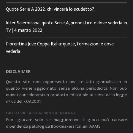
Quote Serie A 2022: chi vincerà lo scudetto?
Inter Salernitana, quote Serie A, pronostico e dove vederla in
Tv | 4 marzo 2022
Fiorentina Juve Coppa Italia: quote, formazioni e dove
vederla
DISCLAIMER
Questo sito non rappresenta una testata giornalistica in
quanto viene aggiornato senza alcuna periodicità. Non può
quindi considerarsi un prodotto editoriale ai sensi della legge
n° 62 del 7.03.2001.
GIOCO VIETATO AI MINORI 18 ANNI
Puoi giocare solo se maggiorenne. Il gioco può causare
dipendenza patologica Bookmakers Italiani AAMS.