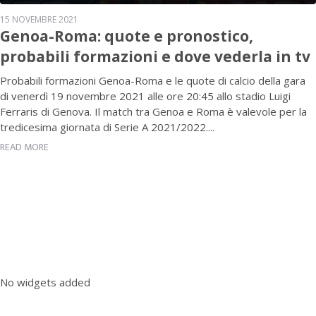
15 NOVEMBRE 2021
Genoa-Roma: quote e pronostico,
probabili formazioni e dove vederla in tv
Probabili formazioni Genoa-Roma e le quote di calcio della gara
di venerdì 19 novembre 2021 alle ore 20:45 allo stadio Luigi
Ferraris di Genova. Il match tra Genoa e Roma è valevole per la
tredicesima giornata di Serie A 2021/2022....
READ MORE
No widgets added