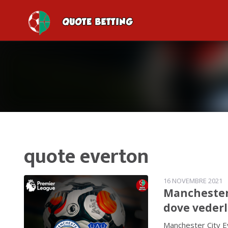
quote everton
16 NOVEMBRE 2021
Manchester 
dove veder
Manchester City Ev