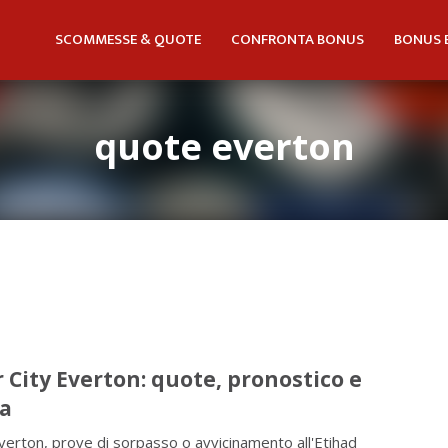
SCOMMESSE & QUOTE
CONFRONTA BONUS
BONUS 
quote everton
City Everton: quote, pronostico e
la
erton, prove di sorpasso o avvicinamento all'Etihad