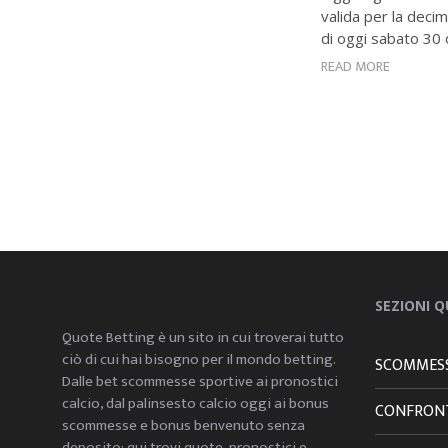
valida per la decim
di oggi sabato 30 
READ MORE
SEZIONI 
Quote Betting è un sito in cui troverai tutto
ciò di cui hai bisogno per il mondo betting.
SCOMMESS
Dalle bet scommesse sportive ai pronostici
calcio, dal palinsesto calcio oggi ai bonus
CONFRON
scommesse e bonus benvenuto senza
deposito: qui trovi quote, pronostici e