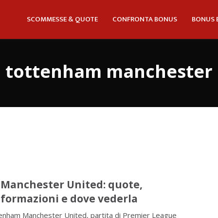
SCOMMESSE & QUOTE
CONFRONTA BONUS
BONUS 
tottenham manchester
Manchester United: quote,
 formazioni e dove vederla
tenham Manchester United, partita di Premier League