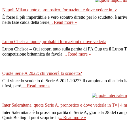
Napoli Milan quote e pronostico, formazioni e dove vedere in tv
È forse il più imperdibile e vero scontro diretto per lo scudetto, è a
nella fase calda della Serie
... Read more »
Luton Chelsea: quote, probabili formazioni e dove vederla
Luton Chelsea – Qui scopri tutto sulla partita di FA Cup tra il Luton 
competizione britannica da favola,
... Read more »
Quote Serie A 2022: chi vincerà lo scudetto?
Chi vince lo scudetto di Serie A 2021-2022? Il campionato di calcio ita
tifosi, però,
... Read more »
Inter Salernitana, quote Serie A, pronostico e dove vederla in Tv | 4
Inter Salernitana è la prossima partita di Serie A, giornata 28 del ca
QuoteBetting.it puoi scoprire in
... Read more »