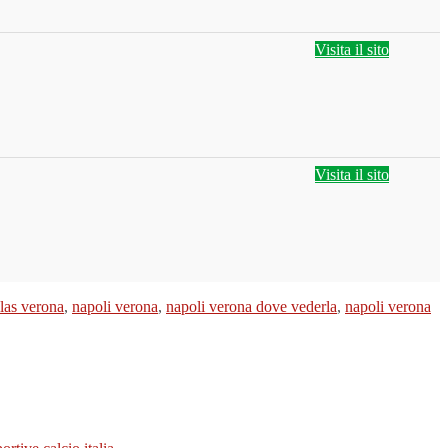
Visita il sito
Visita il sito
llas verona
,
napoli verona
,
napoli verona dove vederla
,
napoli verona