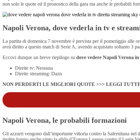
non solo le quote ed il pronostico della gara ma anche le probabili forma
Napoli Verona, dove vederla in tv e strea
La partita di domenica 7 novembre è prevista per il pomeriggio alle or
avrà diritto a questo match di Serie A, avendo acquistato soltanto 3 part
Eccovi dunque un breve riepilogo su
dove vedere Napoli Verona in 
Dirette tv: Nessuna
Dirette streaming: Dazn
NON PERDERTI LE MIGLIORI QUOTE >>> LEGGI TUTT
Napoli Verona, le probabili formazioni
Gli azzurri vengono dall’importante vittoria contro la Salernitana nel d
inoltre hanno anche vinto la sfida d’Europa League contro il Legia Va