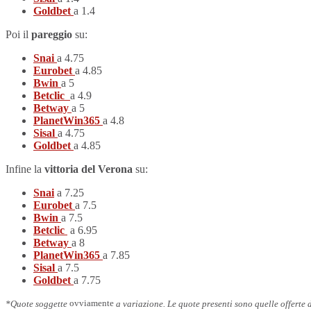
Goldbet
a 1.4
Poi il
pareggio
su:
Snai
a 4.75
Eurobet
a 4.85
Bwin
a 5
Betclic
a 4.9
Betway
a 5
PlanetWin365
a 4.8
Sisal
a 4.75
Goldbet
a 4.85
Infine la
vittoria del Verona
su:
Snai
a 7.25
Eurobet
a 7.5
Bwin
a 7.5
Betclic
a 6.95
Betway
a 8
PlanetWin365
a 7.85
Sisal
a 7.5
Goldbet
a 7.75
*Quote soggette
ovviamente
a variazione. Le quote presenti sono quelle offerte