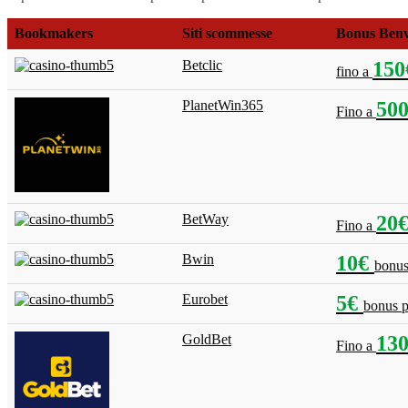
Bookmakers
Siti scommesse
Bonus Ben
Betclic
15
fino a
PlanetWin365
50
Fino a
BetWay
20
Fino a
Bwin
10€
bonus
Eurobet
5€
bonus p
GoldBet
13
Fino a