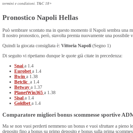
termini e condizioni. T&C 18+
Pronostico Napoli Hellas
Può sembrare scontato ma in questo momento il Napoli sembra una mac
Il nostro pronostico, però, stavolta premia nuovamente una possibile 
Quindi la giocata consigliata è:
Vittoria Napoli
(Segno 1)
Di seguito vi ripetiamo dunque le quote già citate in precedenza:
Snai
a 1.4
Eurobet
a 1.4
Bwin
a 1.38
Betclic
a 1.4
Betway
a 1.37
PlanetWin365
a 1.38
Sisal
a 1.4
Goldbet
a 1.4
Comparatore migliori bonus scommesse sportive A
Ma se non vuoi perderti nemmeno un bonus e vuoi sfruttare a pieno le o
deposito fino a bonus su primo deposito e bonus sulla prima scommes