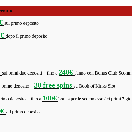
venuto
0€
sul primo deposito
0€
dopo il primo deposito
€
240€
sui primi due depositi + fino a
l'anno con Bonus Club Scomm
30 free spins
 primo deposito +
su Book of Kings Slot
100€
rimo deposito + fino a
bonus per le scommesse dei primi 7 gio
0€
sul primo deposito