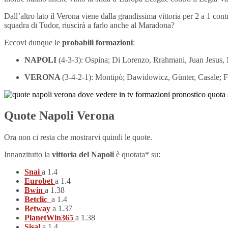
Dall’altro lato il Verona viene dalla grandissima vittoria per 2 a 1 con
squadra di Tudor, riuscirà a farlo anche al Maradona?
Eccovi dunque le
probabili formazioni
:
NAPOLI
(4-3-3): Ospina; Di Lorenzo, Rrahmani, Juan Jesus, M
VERONA
(3-4-2-1): Montipò; Dawidowicz, Günter, Casale; F
Quote Napoli Verona
Ora non ci resta che mostrarvi quindi le quote.
Innanzitutto la
vittoria del Napoli
è quotata* su:
Snai
a 1.4
Eurobet
a 1.4
Bwin
a 1.38
Betclic
a 1.4
Betway
a 1.37
PlanetWin365
a 1.38
Sisal
a 1.4