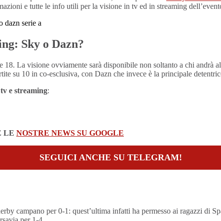
zioni e tutte le info utili per la visione in tv ed in streaming dell’event
ming: Sky o Dazn?
e 18. La visione ovviamente sarà disponibile non soltanto a chi andrà al
ite su 10 in co-esclusiva, con Dazn che invece è la principale detentrice d
tv e streaming
:
E LE
NOSTRE NEWS SU GOOGLE
SEGUICI ANCHE SU TELEGRAM!
erby campano per 0-1: quest’ultima infatti ha permesso ai ragazzi di Spall
rsavia per 1-4.