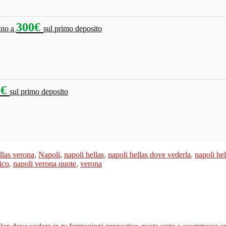
300€
fino a
sul primo deposito
0€
sul primo deposito
llas verona
,
Napoli
,
napoli hellas
,
napoli hellas dove vederla
,
napoli he
ico
,
napoli verona quote
,
verona