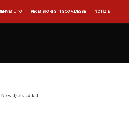
BENVENUTO
RECENSIONI SITI SCOMMESSE
NOTIZIE
No widgets added