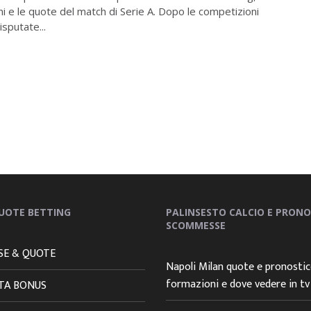
ni e le quote del match di Serie A. Dopo le competizioni
sputate...
QUOTE BETTING
PALINSESTO CALCIO E PRONO
SCOMMESSE
E & QUOTE
Napoli Milan quote e pronostic
formazioni e dove vedere in tv
TA BONUS