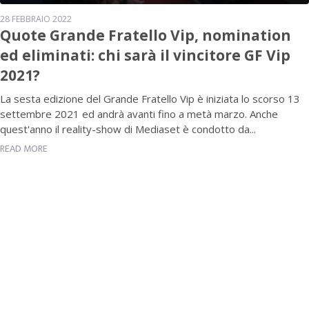
28 FEBBRAIO 2022
Quote Grande Fratello Vip, nomination
ed eliminati: chi sarà il vincitore GF Vip
2021?
La sesta edizione del Grande Fratello Vip è iniziata lo scorso 13
settembre 2021 ed andrà avanti fino a metà marzo. Anche
quest'anno il reality-show di Mediaset è condotto da...
READ MORE