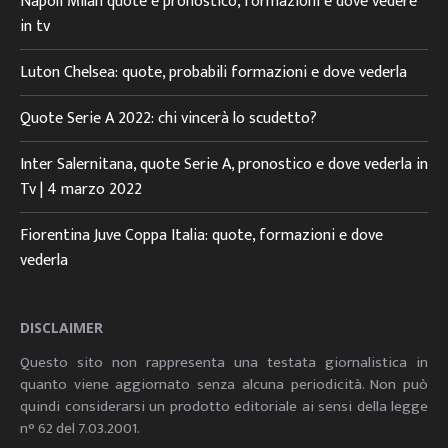
Napoli Milan quote e pronostico, formazioni e dove vedere
in tv
Luton Chelsea: quote, probabili formazioni e dove vederla
Quote Serie A 2022: chi vincerà lo scudetto?
Inter Salernitana, quote Serie A, pronostico e dove vederla in
Tv | 4 marzo 2022
Fiorentina Juve Coppa Italia: quote, formazioni e dove
vederla
DISCLAIMER
Questo sito non rappresenta una testata giornalistica in
quanto viene aggiornato senza alcuna periodicità. Non può
quindi considerarsi un prodotto editoriale ai sensi della legge
n° 62 del 7.03.2001.