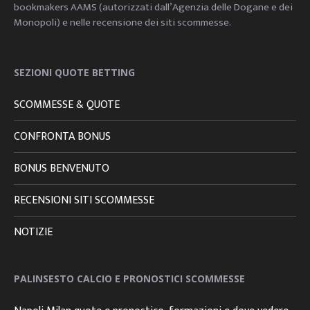
bookmakers AAMS (autorizzati dall’Agenzia delle Dogane e dei
Monopoli) e nelle recensione dei siti scommesse.
SEZIONI QUOTE BETTING
SCOMMESSE & QUOTE
CONFRONTA BONUS
BONUS BENVENUTO
RECENSIONI SITI SCOMMESSE
NOTIZIE
PALINSESTO CALCIO E PRONOSTICI SCOMMESSE